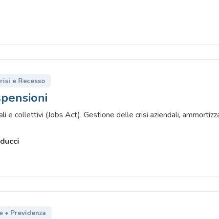
Crisi e Recesso
spensioni
ali e collettivi (Jobs Act). Gestione delle crisi aziendali, ammortizz
ducci
re • Previdenza