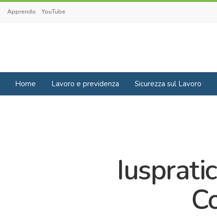
Apprendo
YouTube
Home
Lavoro e previdenza
Sicurezza sul Lavoro
Iusprati
Co