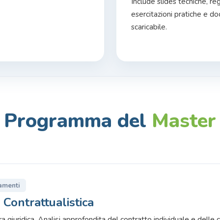
Include slides tecniche, regi
esercitazioni pratiche e d
scaricabile.
Programma del
Master
amenti
 Contrattualistica
tura giuridica. Analisi approfondita del contratto individuale e delle