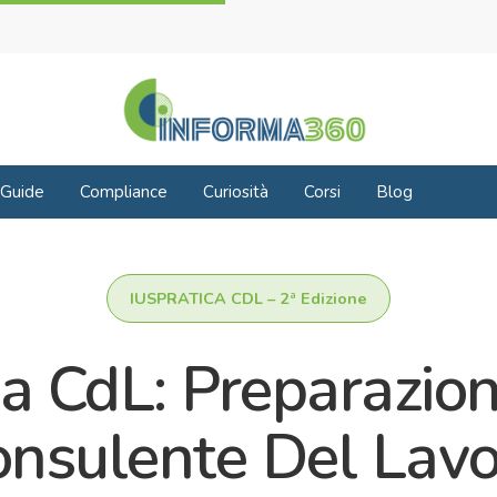
Guide
Compliance
Curiosità
Corsi
Blog
IUSPRATICA CDL – 2ª Edizione
ca CdL: Preparazi
nsulente Del Lav