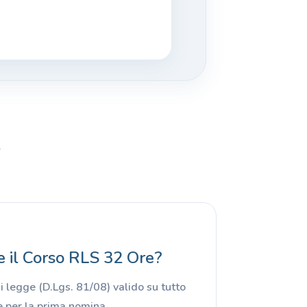
e
e il Corso RLS 32 Ore?
 legge (D.Lgs. 81/08) valido su tutto
le per la prima nomina.