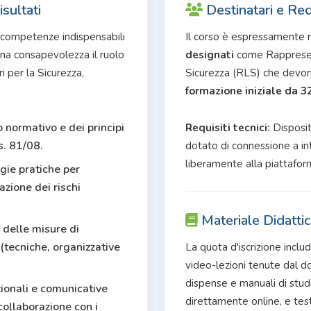
isultati
Destinatari e Requ
e competenze indispensabili
Il corso è espressamente r
ena consapevolezza il ruolo
designati
come Rappresent
 per la Sicurezza,
Sicurezza (RLS) che devono
formazione iniziale da 3
normativo e dei principi
Requisiti tecnici:
Disposit
gs. 81/08.
dotato di connessione a in
liberamente alla piattafor
gie pratiche per
azione dei rischi
Materiale Didatti
delle misure di
(tecniche, organizzative
La quota d'iscrizione includ
video-lezioni tenute dal d
dispense e manuali di stud
zionali e comunicative
direttamente online, e tes
collaborazione con i