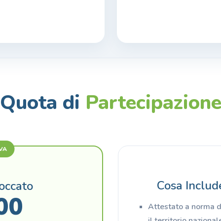
Quota di
Partecipazion
VA
Cosa Includ
occato
00
Attestato a norma di
il territorio naziona